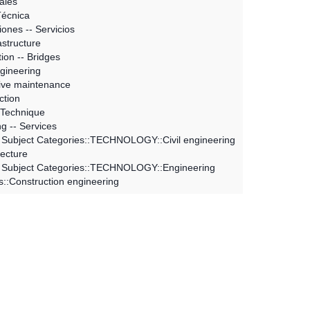
ales
Técnica
ones -- Servicios
astructure
ion -- Bridges
ngineering
ive maintenance
ction
 Technique
g -- Services
Subject Categories::TECHNOLOGY::Civil engineering
tecture
 Subject Categories::TECHNOLOGY::Engineering
::Construction engineering