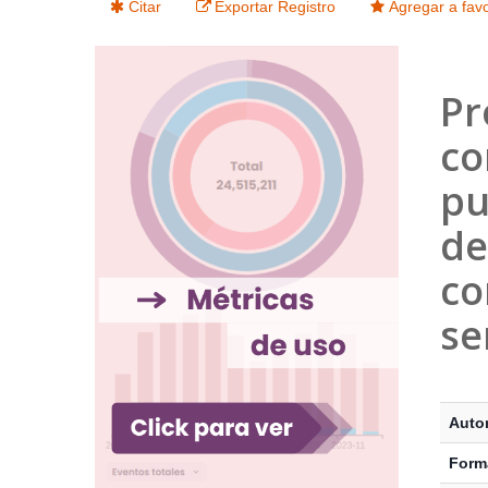
Citar
Exportar Registro
Agregar a favo
Pr
co
pu
de
co
se
Detalle
Autor
Form