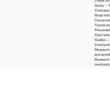
Zonas rur
Guías -- 
Contrataci
Road infr
Conservat
Transit e
Preventat
Cost redu
Guides --
Contractin
Research 
and archi
Research
mechanics