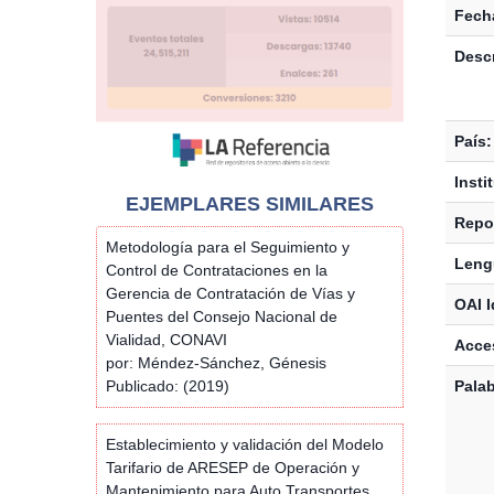
Fecha
Descr
País:
Insti
EJEMPLARES SIMILARES
Repos
Metodología para el Seguimiento y
Leng
Control de Contrataciones en la
Gerencia de Contratación de Vías y
OAI I
Puentes del Consejo Nacional de
Vialidad, CONAVI
Acces
por: Méndez-Sánchez, Génesis
Publicado: (2019)
Palab
Establecimiento y validación del Modelo
Tarifario de ARESEP de Operación y
Mantenimiento para Auto Transportes