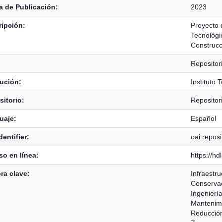
 de Publicación:
2023
ipción:
Proyecto d
Tecnológi
Construcc
Reposito
tución:
Instituto 
itorio:
Reposito
uaje:
Español
dentifier:
oai:reposi
o en línea:
https://h
ra clave:
Infraestru
Conservac
Ingeniería
Mantenimi
Reducción