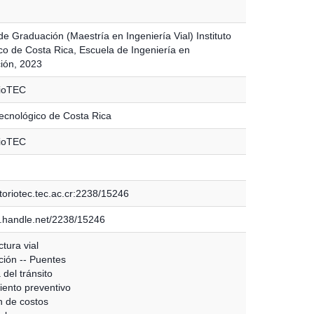
e Graduación (Maestría en Ingeniería Vial) Instituto
co de Costa Rica, Escuela de Ingeniería en
ión, 2023
rioTEC
Tecnológico de Costa Rica
rioTEC
toriotec.tec.ac.cr:2238/15246
dl.handle.net/2238/15246
ctura vial
ión -- Puentes
 del tránsito
ento preventivo
 de costos