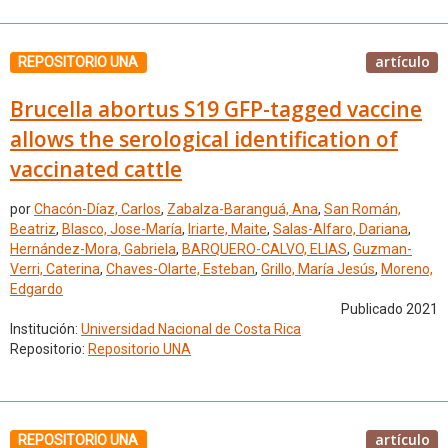
artículo
REPOSITORIO UNA
Brucella abortus S19 GFP-tagged vaccine
allows the serological identification of
vaccinated cattle
por
Chacón-Díaz, Carlos
,
Zabalza-Baranguá, Ana
,
San Román,
Beatriz
,
Blasco, Jose-María
,
Iriarte, Maite
,
Salas-Alfaro, Dariana
,
Hernández-Mora, Gabriela
,
BARQUERO-CALVO, ELIAS
,
Guzman-
Verri, Caterina
,
Chaves-Olarte, Esteban
,
Grillo, María Jesús
,
Moreno,
Edgardo
Publicado 2021
Institución:
Universidad Nacional de Costa Rica
Repositorio:
Repositorio UNA
artículo
REPOSITORIO UNA