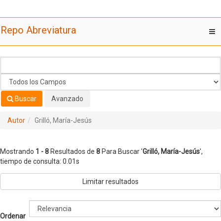
Mostrando
Saltar al contenido
1 - 8
Resultados de
8
Para Buscar '
Grilló, María-Jesús
'
Repo Abreviatura
T
nav
Buscar
Avanzado
Autor
Grilló, María-Jesús
Mostrando
1 - 8
Resultados de
8
Para Buscar '
Grilló, María-Jesús
'
,
tiempo de consulta: 0.01s
Limitar resultados
Ordenar