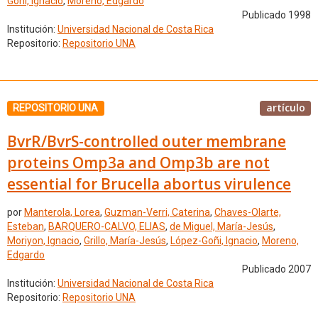
Goñi, Ignacio
,
Moreno, Edgardo
Publicado 1998
Institución:
Universidad Nacional de Costa Rica
Repositorio:
Repositorio UNA
artículo
REPOSITORIO UNA
BvrR/BvrS-controlled outer membrane
proteins Omp3a and Omp3b are not
essential for Brucella abortus virulence
por
Manterola, Lorea
,
Guzman-Verri, Caterina
,
Chaves-Olarte,
Esteban
,
BARQUERO-CALVO, ELIAS
,
de Miguel, María-Jesús
,
Moriyon, Ignacio
,
Grillo, María-Jesús
,
López-Goñi, Ignacio
,
Moreno,
Edgardo
Publicado 2007
Institución:
Universidad Nacional de Costa Rica
Repositorio:
Repositorio UNA