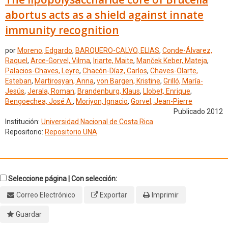
abortus acts as a shield against innate
immunity recognition
por
Moreno, Edgardo
,
BARQUERO-CALVO, ELIAS
,
Conde-Álvarez,
Raquel
,
Arce-Gorvel, Vilma
,
Iriarte, Maite
,
Manček Keber, Mateja
,
Palacios-Chaves, Leyre
,
Chacón-Díaz, Carlos
,
Chaves-Olarte,
Esteban
,
Martirosyan, Anna
,
von Bargen, Kristine
,
Grilló, María-
Jesús
,
Jerala, Roman
,
Brandenburg, Klaus
,
Llobet, Enrique
,
Bengoechea, José A.
,
Moriyon, Ignacio
,
Gorvel, Jean-Pierre
Publicado 2012
Institución:
Universidad Nacional de Costa Rica
Repositorio:
Repositorio UNA
Seleccione página | Con selección:
Correo Electrónico
Exportar
Imprimir
Guardar