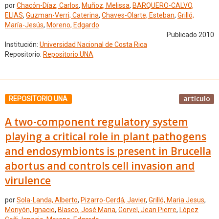
por
Chacón-Díaz, Carlos
,
Muñoz, Melissa
,
BARQUERO-CALVO,
ELIAS
,
Guzman-Verri, Caterina
,
Chaves-Olarte, Esteban
,
Grilló,
María-Jesús
,
Moreno, Edgardo
Publicado 2010
Institución:
Universidad Nacional de Costa Rica
Repositorio:
Repositorio UNA
artículo
REPOSITORIO UNA
A two-component regulatory system
playing a critical role in plant pathogens
and endosymbionts is present in Brucella
abortus and controls cell invasion and
virulence
por
Sola-Landa, Alberto
,
Pizarro-Cerdá, Javier
,
Grilló, Maria Jesus
,
Moriyón, Ignacio
,
Blasco, José Maria
,
Gorvel, Jean Pierre
,
López