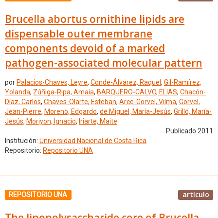
Brucella abortus ornithine lipids are
dispensable outer membrane
components devoid of a marked
pathogen-associated molecular pattern
por
Palacios-Chaves, Leyre
,
Conde-Álvarez, Raquel
,
Gil-Ramírez,
Yolanda
,
Zúñiga-Ripa, Amaia
,
BARQUERO-CALVO, ELIAS
,
Chacón-
Díaz, Carlos
,
Chaves-Olarte, Esteban
,
Arce-Gorvel, Vilma
,
Gorvel,
Jean-Pierre
,
Moreno, Edgardo
,
de Miguel, María-Jesús
,
Grilló, María-
Jesús
,
Moriyon, Ignacio
,
Iriarte, Maite
Publicado 2011
Institución:
Universidad Nacional de Costa Rica
Repositorio:
Repositorio UNA
artículo
REPOSITORIO UNA
The lipopolysaccharide core of Brucella