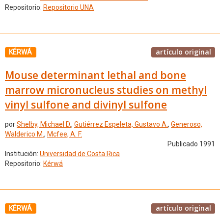
Repositorio:
Repositorio UNA
artículo original
KÉRWÁ
Mouse determinant lethal and bone
marrow micronucleus studies on methyl
vinyl sulfone and divinyl sulfone
por
Shelby, Michael D.
,
Gutiérrez Espeleta, Gustavo A.
,
Generoso,
Walderico M.
,
Mcfee, A. F.
Publicado 1991
Institución:
Universidad de Costa Rica
Repositorio:
Kérwá
artículo original
KÉRWÁ