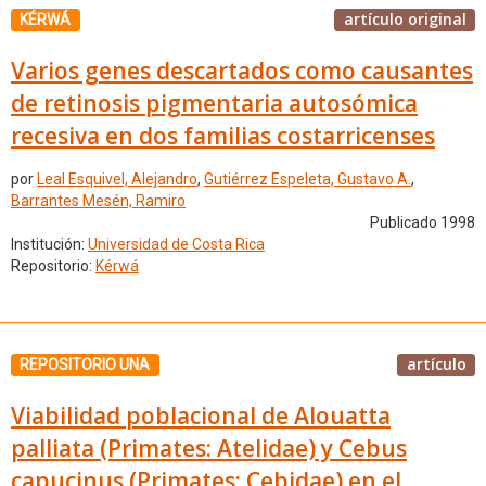
artículo original
KÉRWÁ
Varios genes descartados como causantes
de retinosis pigmentaria autosómica
recesiva en dos familias costarricenses
por
Leal Esquivel, Alejandro
,
Gutiérrez Espeleta, Gustavo A.
,
Barrantes Mesén, Ramiro
Publicado 1998
Institución:
Universidad de Costa Rica
Repositorio:
Kérwá
artículo
REPOSITORIO UNA
Viabilidad poblacional de Alouatta
palliata (Primates: Atelidae) y Cebus
capucinus (Primates: Cebidae) en el