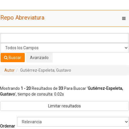
Mostrando
Saltar al contenido
1 - 20
Resultados de
33
Para Buscar '
Gutiérrez-Espeleta,
Repo Abreviatura
T
Gustavo
'
nav
Buscar
Avanzado
Autor
Gutiérrez-Espeleta, Gustavo
Mostrando
1 - 20
Resultados de
33
Para Buscar '
Gutiérrez-Espeleta,
Gustavo
'
, tiempo de consulta: 0.02s
Limitar resultados
Ordenar