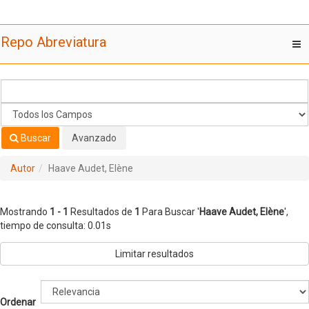
Mostrando
Saltar al contenido
1 - 1
Resultados de
1
Para Buscar '
Haave Audet, Elène
'
Repo Abreviatura
T
nav
Buscar
Avanzado
Autor
Haave Audet, Elène
Mostrando
1 - 1
Resultados de
1
Para Buscar '
Haave Audet, Elène
'
,
tiempo de consulta: 0.01s
Limitar resultados
Ordenar