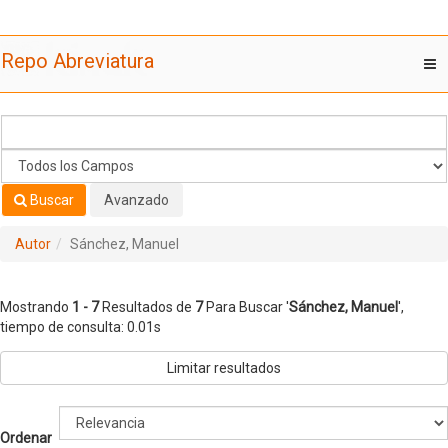
Mostrando
Saltar al contenido
1 - 7
Resultados de
7
Para Buscar '
Sánchez, Manuel
'
Repo Abreviatura
T
nav
Buscar
Avanzado
Autor
Sánchez, Manuel
Mostrando
1 - 7
Resultados de
7
Para Buscar '
Sánchez, Manuel
'
,
tiempo de consulta: 0.01s
Limitar resultados
Ordenar