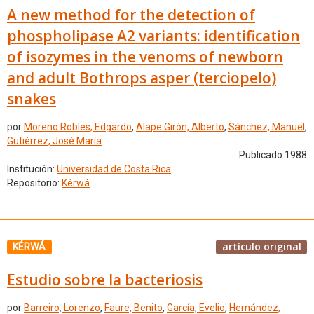
A new method for the detection of
phospholipase A2 variants: identification
of isozymes in the venoms of newborn
and adult Bothrops asper (terciopelo)
snakes
por
Moreno Robles, Edgardo
,
Alape Girón, Alberto
,
Sánchez, Manuel
,
Gutiérrez, José María
Publicado 1988
Institución:
Universidad de Costa Rica
Repositorio:
Kérwá
artículo original
KÉRWÁ
Estudio sobre la bacteriosis
por
Barreiro, Lorenzo
,
Faure, Benito
,
García, Evelio
,
Hernández,