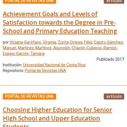
artículo
PORTAL DE REVISTAS UNA
Achievement Goals and Levels of
Satisfaction towards the Degree in Pre-
School and Primary Education Teaching
por
Viciana-Garófano, Virginia
,
Zurita-Ortega, Félix
,
Castro-Sánchez,
Manuel
,
Martínez-Martínez, Asunción
,
Chacón-Cuberos, Ramón
,
Espejo-Garcés, Tamara
Publicado 2017
Institución:
Universidad Nacional de Costa Rica
Repositorio:
Portal de Revistas UNA
artículo
PORTAL DE REVISTAS UNA
Choosing Higher Education for Senior
High School and Upper Education
Students