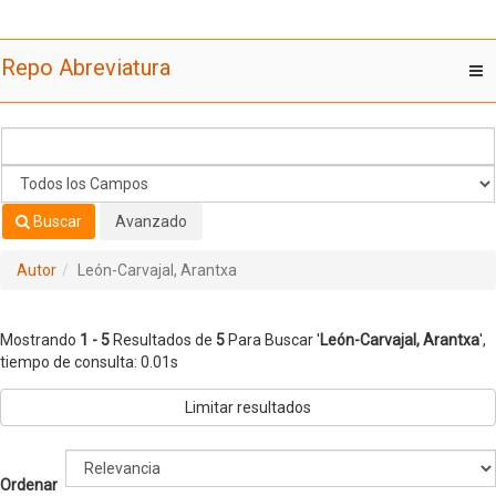
Mostrando
Saltar al contenido
1 - 5
Resultados de
5
Para Buscar '
León-Carvajal, Arantxa
'
Repo Abreviatura
T
nav
Buscar
Avanzado
Autor
León-Carvajal, Arantxa
Mostrando
1 - 5
Resultados de
5
Para Buscar '
León-Carvajal, Arantxa
'
,
tiempo de consulta: 0.01s
Limitar resultados
Ordenar