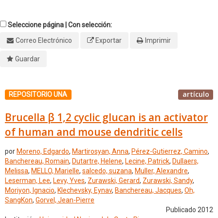
Seleccione página | Con selección:
Correo Electrónico
Exportar
Imprimir
Guardar
artículo
REPOSITORIO UNA
Brucella β 1,2 cyclic glucan is an activator
of human and mouse dendritic cells
por
Moreno, Edgardo
,
Martirosyan, Anna
,
Pérez-Gutierrez, Camino
,
Banchereau, Romain
,
Dutartre, Helene
,
Lecine, Patrick
,
Dullaers,
Melissa
,
MELLO, Marielle
,
salcedo, suzana
,
Muller, Alexandre
,
Leserman, Lee
,
Levy, Yves
,
Zurawski, Gerard
,
Zurawski, Sandy
,
Moriyon, Ignacio
,
Klechevsky, Eynav
,
Banchereau, Jacques
,
Oh,
SangKon
,
Gorvel, Jean-Pierre
Publicado 2012