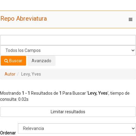
Mostrando
Saltar al contenido
1 - 1
Resultados de
1
Para Buscar '
Levy, Yves
'
Repo Abreviatura
T
nav
Buscar
Avanzado
Autor
Levy, Yves
Mostrando
1 - 1
Resultados de
1
Para Buscar '
Levy, Yves
'
, tiempo de
consulta: 0.02s
Limitar resultados
Ordenar