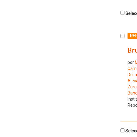
Selecc
Selecc
RE
Bru
por
M
Cam
Dulla
Alex
Zura
Banc
Insti
Repo
Selecc