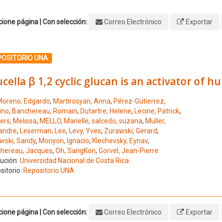
ione página | Con selección:
Correo Electrónico
Exportar
ione el número de resultado 1
POSITORIO UNA
cella β 1,2 cyclic glucan is an activator of 
oreno, Edgardo
,
Martirosyan, Anna
,
Pérez-Gutierrez,
ino
,
Banchereau, Romain
,
Dutartre, Helene
,
Lecine, Patrick
,
ers, Melissa
,
MELLO, Marielle
,
salcedo, suzana
,
Muller,
andre
,
Leserman, Lee
,
Levy, Yves
,
Zurawski, Gerard
,
wski, Sandy
,
Moriyon, Ignacio
,
Klechevsky, Eynav
,
hereau, Jacques
,
Oh, SangKon
,
Gorvel, Jean-Pierre
tución:
Universidad Nacional de Costa Rica
sitorio:
Repositorio UNA
ione página | Con selección:
Correo Electrónico
Exportar