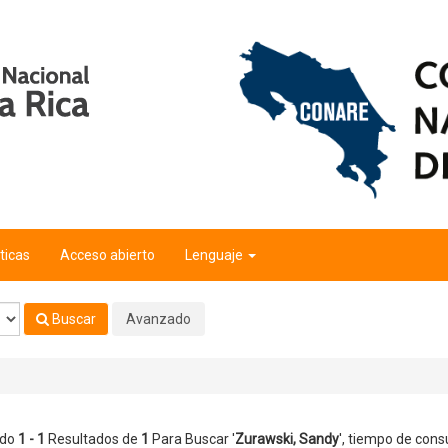
ticas
Acceso abierto
Lenguaje
Buscar
Avanzado
ndo
1 - 1
Resultados de
1
Para Buscar '
Zurawski, Sandy
'
, tiempo de consu