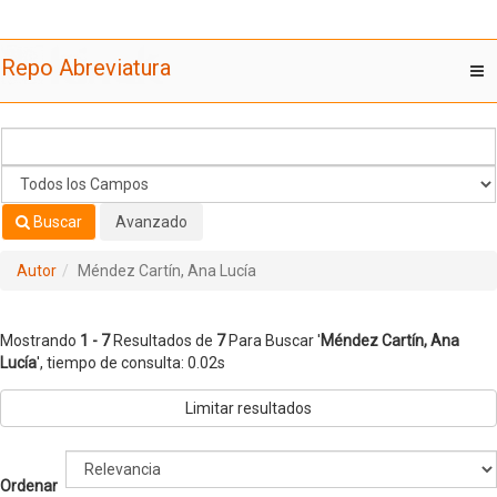
Mostrando
Saltar al contenido
1 - 7
Resultados de
7
Para Buscar '
Méndez Cartín, Ana
Repo Abreviatura
T
Lucía
'
nav
Buscar
Avanzado
Autor
Méndez Cartín, Ana Lucía
Mostrando
1 - 7
Resultados de
7
Para Buscar '
Méndez Cartín, Ana
Lucía
'
, tiempo de consulta: 0.02s
Limitar resultados
Ordenar