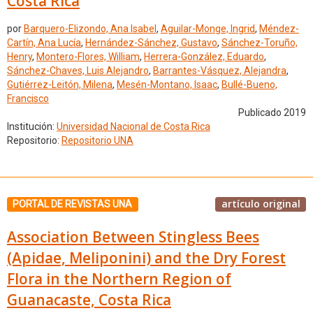
Costa Rica
por
Barquero-Elizondo, Ana Isabel
,
Aguilar-Monge, Ingrid
,
Méndez-
Cartín, Ana Lucía
,
Hernández-Sánchez, Gustavo
,
Sánchez-Toruño,
Henry
,
Montero-Flores, William
,
Herrera-González, Eduardo
,
Sánchez-Chaves, Luis Alejandro
,
Barrantes-Vásquez, Alejandra
,
Gutiérrez-Leitón, Milena
,
Mesén-Montano, Isaac
,
Bullé-Bueno,
Francisco
Publicado 2019
Institución:
Universidad Nacional de Costa Rica
Repositorio:
Repositorio UNA
artículo original
PORTAL DE REVISTAS UNA
Association Between Stingless Bees
(Apidae, Meliponini) and the Dry Forest
Flora in the Northern Region of
Guanacaste, Costa Rica