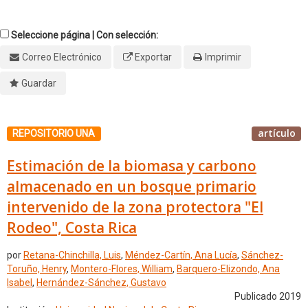
Seleccione página | Con selección:
Correo Electrónico
Exportar
Imprimir
Guardar
artículo
REPOSITORIO UNA
Estimación de la biomasa y carbono
almacenado en un bosque primario
intervenido de la zona protectora "El
Rodeo", Costa Rica
por
Retana-Chinchilla, Luis
,
Méndez-Cartín, Ana Lucía
,
Sánchez-
Toruño, Henry
,
Montero-Flores, William
,
Barquero-Elizondo, Ana
Isabel
,
Hernández-Sánchez, Gustavo
Publicado 2019