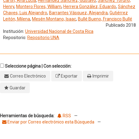
Cartín, Ana Lucía
,
Hernández Sánchez, Gustavo
,
Sánchez Toruño,
Henry
,
Montero Flores, William
,
Herrera González, Eduardo
,
Sánchez
Chaves, Luis Alejandro
,
Barrantes Vásquez, Alejandra
,
Gutiérrez
Leitón, Milena
,
Mesén Montano, Isaac
,
Bullé Bueno, Francisco Bullé
Publicado 2018
Institución:
Universidad Nacional de Costa Rica
Repositorio:
Repositorio UNA
Seleccione página | Con selección:
Correo Electrónico
Exportar
Imprimir
Guardar
Herramientas de búsqueda:
RSS
—
Enviar por Correo electrónico esta Búsqueda
—