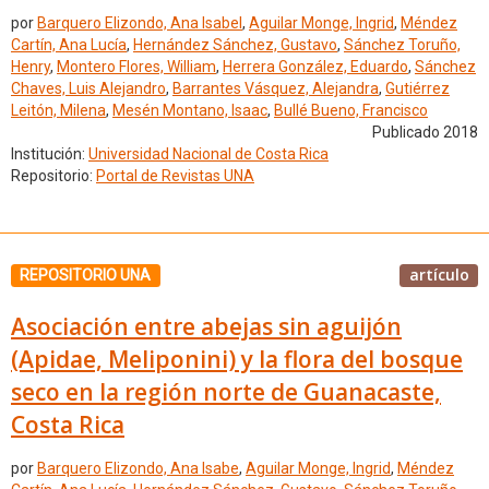
por
Barquero Elizondo, Ana Isabel
,
Aguilar Monge, Ingrid
,
Méndez
Cartín, Ana Lucía
,
Hernández Sánchez, Gustavo
,
Sánchez Toruño,
Henry
,
Montero Flores, William
,
Herrera González, Eduardo
,
Sánchez
Chaves, Luis Alejandro
,
Barrantes Vásquez, Alejandra
,
Gutiérrez
Leitón, Milena
,
Mesén Montano, Isaac
,
Bullé Bueno, Francisco
Publicado 2018
Institución:
Universidad Nacional de Costa Rica
Repositorio:
Portal de Revistas UNA
artículo
REPOSITORIO UNA
Asociación entre abejas sin aguijón
(Apidae, Meliponini) y la flora del bosque
seco en la región norte de Guanacaste,
Costa Rica
por
Barquero Elizondo, Ana Isabe
,
Aguilar Monge, Ingrid
,
Méndez