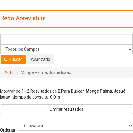
Mostrando
Saltar al contenido
1 - 2
Resultados de
2
Para Buscar '
Monge Palma, Josué
Repo Abreviatura
T
Isaac
'
nav
Buscar
Avanzado
Autor
Monge Palma, Josué Isaac
Mostrando
1 - 2
Resultados de
2
Para Buscar '
Monge Palma, Josué
Isaac
'
, tiempo de consulta: 0.01s
Limitar resultados
Ordenar