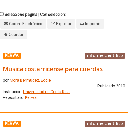
Seleccione página | Con selección:
Correo Electrónico
Exportar
Imprimir
Guardar
informe científico
KÉRWÁ
Música costarricense para cuerdas
por
Mora Bermúdez, Eddie
Publicado 2010
Institución:
Universidad de Costa Rica
Repositorio:
Kérwá
informe científico
KÉRWÁ