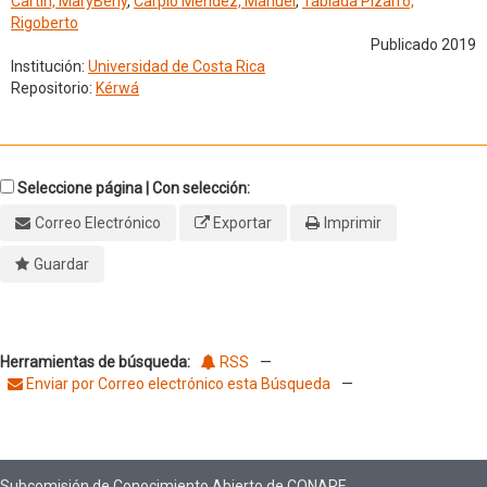
Cartín, MaryBehy
,
Carpio Méndez, Manuel
,
Tablada Pizarro,
Rigoberto
Publicado 2019
Institución:
Universidad de Costa Rica
Repositorio:
Kérwá
Seleccione página | Con selección:
Correo Electrónico
Exportar
Imprimir
Guardar
Herramientas de búsqueda:
RSS
—
Enviar por Correo electrónico esta Búsqueda
—
Subcomisión de Conocimiento Abierto de CONARE