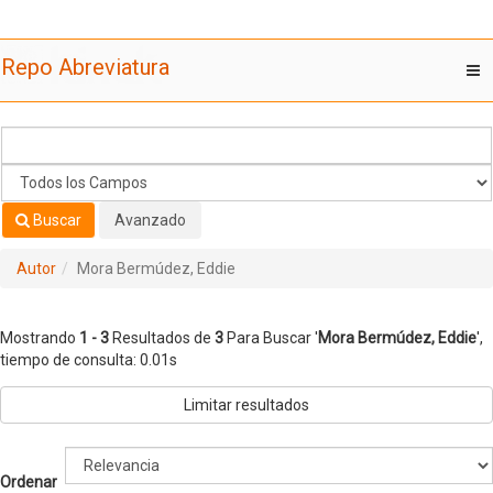
Mostrando
Saltar al contenido
1 - 3
Resultados de
3
Para Buscar '
Mora Bermúdez, Eddie
'
Repo Abreviatura
T
nav
Buscar
Avanzado
Autor
Mora Bermúdez, Eddie
Mostrando
1 - 3
Resultados de
3
Para Buscar '
Mora Bermúdez, Eddie
'
,
tiempo de consulta: 0.01s
Limitar resultados
Ordenar