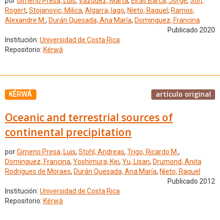
por
Gimeno Presa, Luis
,
Vázquez, Marta
,
Eiras Barca, Jorge
,
Sorí,
Rogert
,
Stojanovic, Milica
,
Algarra, Iago
,
Nieto, Raquel
,
Ramos,
Alexandre M.
,
Durán Quesada, Ana María
,
Dominguez, Francina
Publicado 2020
Institución:
Universidad de Costa Rica
Repositorio:
Kérwá
artículo original
KÉRWÁ
Oceanic and terrestrial sources of
continental precipitation
por
Gimeno Presa, Luis
,
Stohl, Andreas
,
Trigo, Ricardo M.
,
Dominguez, Francina
,
Yoshimura, Kei
,
Yu, Lisan
,
Drumond, Anita
Rodrigues de Moraes
,
Durán Quesada, Ana María
,
Nieto, Raquel
Publicado 2012
Institución:
Universidad de Costa Rica
Repositorio:
Kérwá