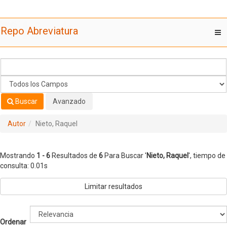
Mostrando
Saltar al contenido
1 - 6
Resultados de
6
Para Buscar '
Nieto, Raquel
'
Repo Abreviatura
T
nav
Buscar
Avanzado
Autor
Nieto, Raquel
Mostrando
1 - 6
Resultados de
6
Para Buscar '
Nieto, Raquel
'
, tiempo de
consulta: 0.01s
Limitar resultados
Ordenar