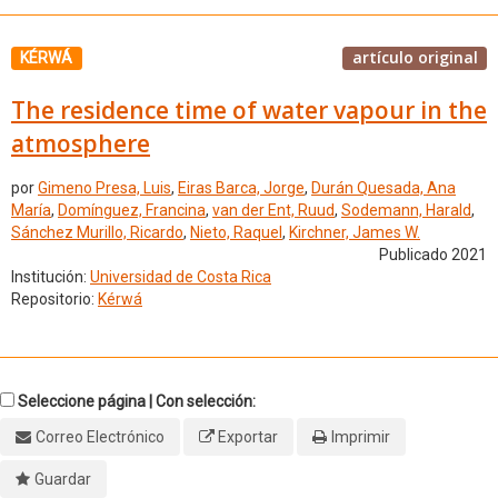
artículo original
KÉRWÁ
The residence time of water vapour in the
atmosphere
por
Gimeno Presa, Luis
,
Eiras Barca, Jorge
,
Durán Quesada, Ana
María
,
Domínguez, Francina
,
van der Ent, Ruud
,
Sodemann, Harald
,
Sánchez Murillo, Ricardo
,
Nieto, Raquel
,
Kirchner, James W.
Publicado 2021
Institución:
Universidad de Costa Rica
Repositorio:
Kérwá
Seleccione página | Con selección:
Correo Electrónico
Exportar
Imprimir
Guardar