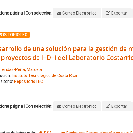
ione página | Con selección:
Correo Electrónico
Exportar
ione el número de resultado 1
POSITORIOTEC
arrollo de una solución para la gestión de m
 proyectos de I+D+i del Laboratorio Costar
rendas-Peña, Marcela
tución:
Instituto Tecnológico de Costa Rica
sitorio:
RepositorioTEC
ione página | Con selección:
Correo Electrónico
Exportar
entas de búsqueda:
RSS
—
Enviar por Correo electrónico esta