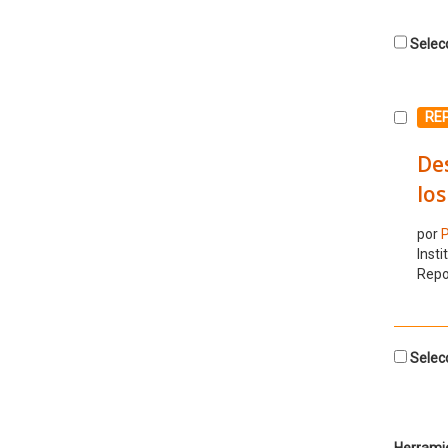
Selecc
Selecc
RE
Des
los
por
P
Insti
Repo
Selecc
Herrami