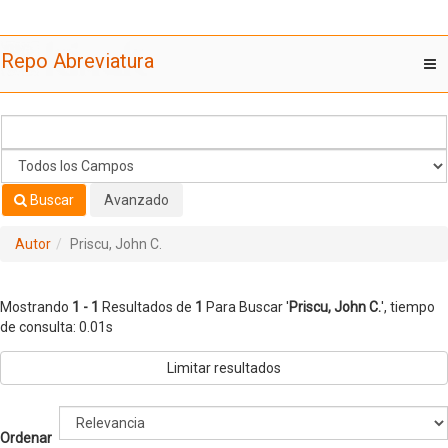
Mostrando
Saltar al contenido
1 - 1
Resultados de
1
Para Buscar '
Priscu, John C.
'
Repo Abreviatura
T
nav
Buscar
Avanzado
Autor
Priscu, John C.
Mostrando
1 - 1
Resultados de
1
Para Buscar '
Priscu, John C.
'
, tiempo
de consulta: 0.01s
Limitar resultados
Ordenar