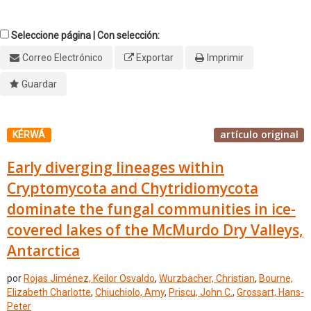
Seleccione página | Con selección:
Correo Electrónico
Exportar
Imprimir
Guardar
artículo original
KÉRWÁ
Early diverging lineages within
Cryptomycota and Chytridiomycota
dominate the fungal communities in ice-
covered lakes of the McMurdo Dry Valleys,
Antarctica
por
Rojas Jiménez, Keilor Osvaldo
,
Wurzbacher, Christian
,
Bourne,
Elizabeth Charlotte
,
Chiuchiolo, Amy
,
Priscu, John C.
,
Grossart, Hans-
Peter