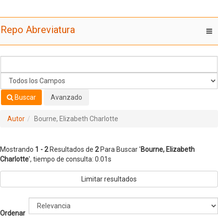
Mostrando
Saltar al contenido
1 - 2
Resultados de
2
Para Buscar '
Bourne, Elizabeth
Repo Abreviatura
T
Charlotte
'
nav
Buscar
Avanzado
Autor
Bourne, Elizabeth Charlotte
Mostrando
1 - 2
Resultados de
2
Para Buscar '
Bourne, Elizabeth
Charlotte
'
, tiempo de consulta: 0.01s
Limitar resultados
Ordenar