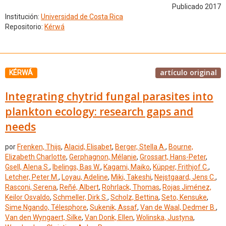
Publicado 2017
Institución:
Universidad de Costa Rica
Repositorio:
Kérwá
artículo original
KÉRWÁ
Integrating chytrid fungal parasites into
plankton ecology: research gaps and
needs
por
Frenken, Thijs
,
Alacid, Elisabet
,
Berger, Stella A.
,
Bourne,
Elizabeth Charlotte
,
Gerphagnon, Mélanie
,
Grossart, Hans-Peter
,
Gsell, Alena S.
,
Ibelings, Bas W.
,
Kagami, Maiko
,
Küpper, Frithjof C.
,
Letcher, Peter M.
,
Loyau, Adeline
,
Miki, Takeshi
,
Nejstgaard, Jens C.
,
Rasconi, Serena
,
Reñé, Albert
,
Rohrlack, Thomas
,
Rojas Jiménez,
Keilor Osvaldo
,
Schmeller, Dirk S.
,
Scholz, Bettina
,
Seto, Kensuke
,
Sime Ngando, Télesphore
,
Sukenik, Assaf
,
Van de Waal, Dedmer B.
,
Van den Wyngaert, Silke
,
Van Donk, Ellen
,
Wolinska, Justyna
,