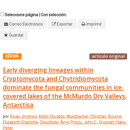
Seleccione página | Con selección:
Correo Electrónico
Exportar
Imprimir
Guardar
artículo original
KÉRWÁ
Early diverging lineages within
Cryptomycota and Chytridiomycota
dominate the fungal communities in ice-
covered lakes of the McMurdo Dry Valleys,
Antarctica
por
Rojas Jiménez, Keilor Osvaldo
,
Wurzbacher, Christian
,
Bourne,
Elizabeth Charlotte
,
Chiuchiolo, Amy
,
Priscu, John C.
,
Grossart, Hans-
Peter