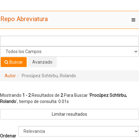
Mostrando
Saltar al contenido
1 - 2
Resultados de
2
Para Buscar '
Procúpez Schtirbu,
Repo Abreviatura
T
Rolando
'
nav
Buscar
Avanzado
Autor
Procúpez Schtirbu, Rolando
Mostrando
1 - 2
Resultados de
2
Para Buscar '
Procúpez Schtirbu,
Rolando
'
, tiempo de consulta: 0.01s
Limitar resultados
Ordenar