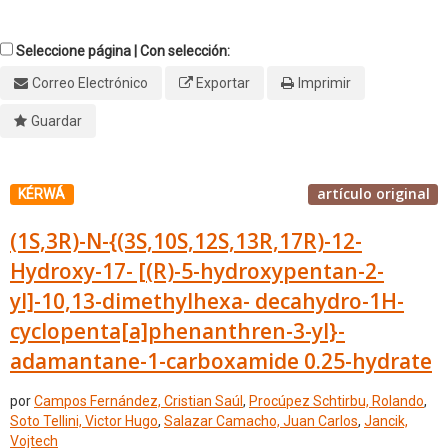
Seleccione página | Con selección:
Correo Electrónico
Exportar
Imprimir
Guardar
artículo original
KÉRWÁ
(1S,3R)-N-{(3S,10S,12S,13R,17R)-12-
Hydroxy-17- [(R)-5-hydroxypentan-2-
yl]-10,13-dimethylhexa- decahydro-1H-
cyclopenta[a]phenanthren-3-yl}-
adamantane-1-carboxamide 0.25-hydrate
por
Campos Fernández, Cristian Saúl
,
Procúpez Schtirbu, Rolando
,
Soto Tellini, Victor Hugo
,
Salazar Camacho, Juan Carlos
,
Jancik,
Vojtech