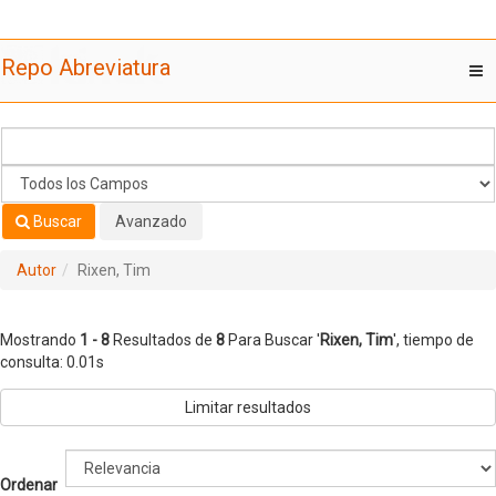
Mostrando
Saltar al contenido
1 - 8
Resultados de
8
Para Buscar '
Rixen, Tim
'
Repo Abreviatura
T
nav
Buscar
Avanzado
Autor
Rixen, Tim
Mostrando
1 - 8
Resultados de
8
Para Buscar '
Rixen, Tim
'
, tiempo de
consulta: 0.01s
Limitar resultados
Ordenar