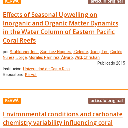
artículo original
KÉRWÁ
Effects of Seasonal Upwelling on
Inorganic and Organic Matter Dynamics
in the Water Column of Eastern Pacific
Coral Reefs
por
Stuhldreier, Ines
,
Sánchez Noguera, Celeste
,
Rixen, Tim
,
Cortés
Núñez, Jorge
,
Morales Ramírez, Álvaro
,
Wild, Christian
Publicado 2015
Institución:
Universidad de Costa Rica
Repositorio:
Kérwá
artículo original
KÉRWÁ
Environmental conditions and carbonate
chemistry variability influencing coral