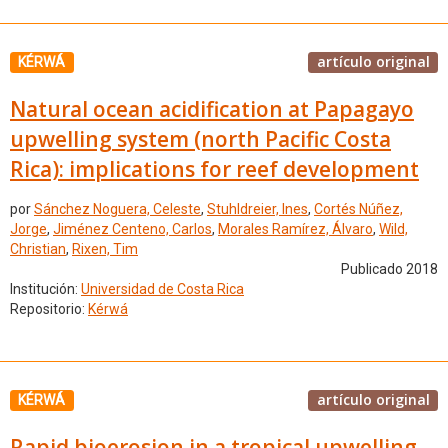
artículo original
KÉRWÁ
Natural ocean acidification at Papagayo
upwelling system (north Pacific Costa
Rica): implications for reef development
por
Sánchez Noguera, Celeste
,
Stuhldreier, Ines
,
Cortés Núñez,
Jorge
,
Jiménez Centeno, Carlos
,
Morales Ramírez, Álvaro
,
Wild,
Christian
,
Rixen, Tim
Publicado 2018
Institución:
Universidad de Costa Rica
Repositorio:
Kérwá
artículo original
KÉRWÁ
Rapid bioerosion in a tropical upwelling