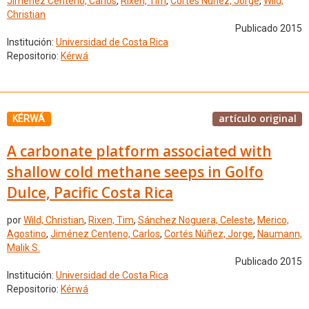
Jiménez Centeno, Carlos
,
Rixen, Tim
,
Cortés Núñez, Jorge
,
Wild,
Christian
Publicado 2015
Institución:
Universidad de Costa Rica
Repositorio:
Kérwá
artículo original
KÉRWÁ
A carbonate platform associated with
shallow cold methane seeps in Golfo
Dulce, Pacific Costa Rica
por
Wild, Christian
,
Rixen, Tim
,
Sánchez Noguera, Celeste
,
Merico,
Agostino
,
Jiménez Centeno, Carlos
,
Cortés Núñez, Jorge
,
Naumann,
Malik S.
Publicado 2015
Institución:
Universidad de Costa Rica
Repositorio:
Kérwá