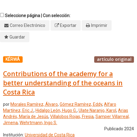
Seleccione página | Con selección:
Correo Electrónico
Exportar
Imprimir
Guardar
artículo original
KÉRWÁ
Contributions of the academy for a
better understanding of the oceans in
Costa Rica
por
Morales Ramírez, Álvaro
,
Gómez Ramírez, Eddy
,
Alfaro
Martínez, Eric J.
,
Hidalgo León, Hugo G.
,
Ulate Naranjo, Karol
,
Arias
Andrés, María de Jesús
,
Villalobos Rojas, Fresia
,
Samper Villarreal,
Jimena
,
Wehrtmann, Ingo S.
Publicado 2024
Institución:
Universidad de Costa Rica