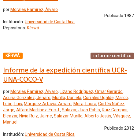
por
Morales Ramírez, Álvaro
Publicado 1987
Institución:
Universidad de Costa Rica
Repositorio:
Kérwá
informe científico
KÉRWÁ
Informe de la expedición científica UCR-
UNA-COCO-V
por
Morales Ramírez, Álvaro
,
Lizano Rodríguez, Omar Gerardo
,
Acuña González, Jenaro
,
Murillo, Daniela
,
Corrales Ugalde, Marco
,
León, Luis
,
Márquez Artavia, Amaru
,
Mora, Laura
,
Cortés Núñez,
Jorge
,
Alfaro Martínez, Eric J.
,
Salazar, Juan Pablo
,
Ruiz Campos,
Eleazar
,
Nivia Ruiz, Jaime
,
Salazar Murillo, Alberto Jesús
,
Vásquez,
Manuel
Publicado 2012
Institución:
Universidad de Costa Rica