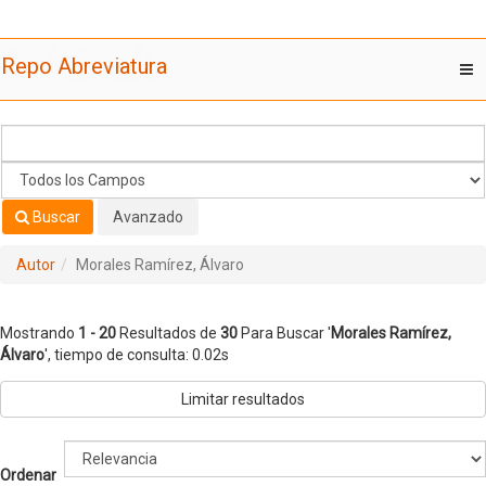
Mostrando
Saltar al contenido
1 - 20
Resultados de
30
Para Buscar '
Morales Ramírez,
Repo Abreviatura
T
Álvaro
'
nav
Buscar
Avanzado
Autor
Morales Ramírez, Álvaro
Mostrando
1 - 20
Resultados de
30
Para Buscar '
Morales Ramírez,
Álvaro
'
, tiempo de consulta: 0.02s
Limitar resultados
Ordenar