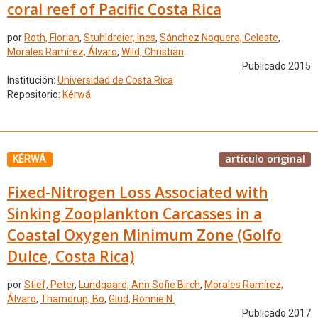
coral reef of Pacific Costa Rica
por
Roth, Florian
,
Stuhldreier, Ines
,
Sánchez Noguera, Celeste
,
Morales Ramírez, Álvaro
,
Wild, Christian
Publicado 2015
Institución:
Universidad de Costa Rica
Repositorio:
Kérwá
artículo original
KÉRWÁ
Fixed-Nitrogen Loss Associated with
Sinking Zooplankton Carcasses in a
Coastal Oxygen Minimum Zone (Golfo
Dulce, Costa Rica)
por
Stief, Peter
,
Lundgaard, Ann Sofie Birch
,
Morales Ramírez,
Álvaro
,
Thamdrup, Bo
,
Glud, Ronnie N.
Publicado 2017