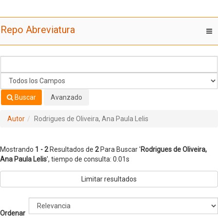
Mostrando
Saltar al contenido
1 - 2
Resultados de
2
Para Buscar '
Rodrigues de Oliveira,
Repo Abreviatura
T
Ana Paula Lelis
'
nav
Buscar
Avanzado
Autor
Rodrigues de Oliveira, Ana Paula Lelis
Mostrando
1 - 2
Resultados de
2
Para Buscar '
Rodrigues de Oliveira,
Ana Paula Lelis
'
, tiempo de consulta: 0.01s
Limitar resultados
Ordenar