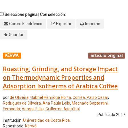
Seleccione página | Con selección:
Correo Electrónico
Exportar
Imprimir
Guardar
artículo original
KÉRWÁ
Roasting, Grinding, and Storage Impact
on Thermodynamic Properties and
Adsorption Isotherms of Arabica Coffee
por
de Oliveira, Gabriel Henrique Horta
,
Corrêa, Paulo Cesar
,
Rodrigues de Oliveira, Ana Paula Lelis
,
Machado Baptestini,
Fernanda
,
Vargas Elías, Guillermo Asdrúbal
Publicado 2017
Institución:
Universidad de Costa Rica
Repositorio:
Kérwá