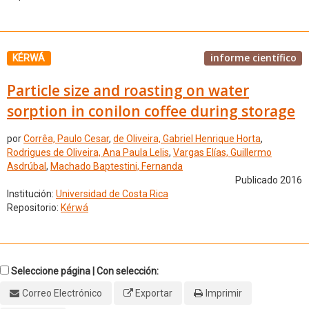
informe científico
KÉRWÁ
Particle size and roasting on water
sorption in conilon coffee during storage
por
Corrêa, Paulo Cesar
,
de Oliveira, Gabriel Henrique Horta
,
Rodrigues de Oliveira, Ana Paula Lelis
,
Vargas Elías, Guillermo
Asdrúbal
,
Machado Baptestini, Fernanda
Publicado 2016
Institución:
Universidad de Costa Rica
Repositorio:
Kérwá
Seleccione página | Con selección:
Correo Electrónico
Exportar
Imprimir