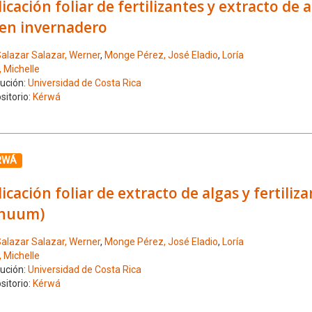
icación foliar de fertilizantes y extracto de
 en invernadero
alazar Salazar, Werner
,
Monge Pérez, José Eladio
,
Loría
 Michelle
tución:
Universidad de Costa Rica
sitorio:
Kérwá
ione el número de resultado 3
RWÁ
icación foliar de extracto de algas y fertil
nuum)
alazar Salazar, Werner
,
Monge Pérez, José Eladio
,
Loría
 Michelle
tución:
Universidad de Costa Rica
sitorio:
Kérwá