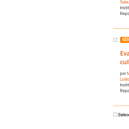
Sala
Insti
Repo
Selecc
KÉ
Ev
cu
por
M
Loáic
Insti
Repo
Selecc