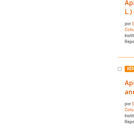
Apl
L.)
por
S
Coto,
Insti
Repo
Selecc
KÉ
Apl
an
por
S
Coto,
Insti
Repo