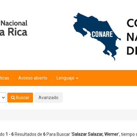
ticas
Acceso abierto
Lenguaje
Buscar
Avanzado
ndo
1 - 6
Resultados de
6
Para Buscar '
Salazar Salazar, Werner
'
, tiempo 