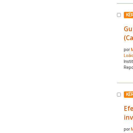
Selecc
KÉ
Guí
(C
por
M
Loáic
Insti
Repo
Selecc
KÉ
Efe
in
por
M