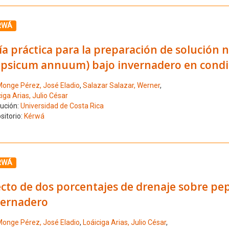
ione el número de resultado 4
RWÁ
a práctica para la preparación de solución n
apsicum annuum) bajo invernadero en condi
onge Pérez, José Eladio
,
Salazar Salazar, Werner
,
iga Arias, Julio César
tución:
Universidad de Costa Rica
sitorio:
Kérwá
ione el número de resultado 5
RWÁ
cto de dos porcentajes de drenaje sobre pep
vernadero
onge Pérez, José Eladio
,
Loáiciga Arias, Julio César
,