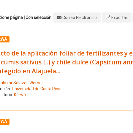
ione página | Con selección:
Correo Electrónico
Exportar
ione el número de resultado 1
RWÁ
cto de la aplicación foliar de fertilizantes y
cumis sativus L.) y chile dulce (Capsicum a
tegido en Alajuela...
alazar Salazar, Werner
tución:
Universidad de Costa Rica
sitorio:
Kérwá
ione el número de resultado 2
RWÁ