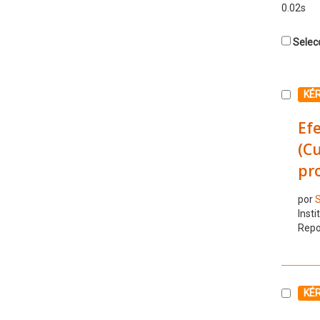
0.02s
Selecc
Selecc
KÉ
Efe
(Cu
pro
por
S
Insti
Repo
Selecc
KÉ