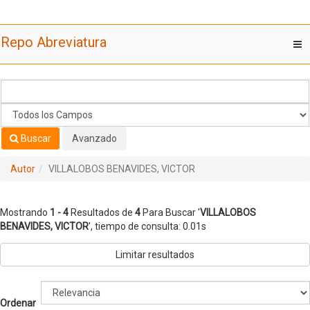
Mostrando
Saltar al contenido
1 - 4
Resultados de
4
Para Buscar '
VILLALOBOS
Repo Abreviatura
T
BENAVIDES, VICTOR
'
nav
Buscar
Avanzado
Autor
VILLALOBOS BENAVIDES, VICTOR
Mostrando
1 - 4
Resultados de
4
Para Buscar '
VILLALOBOS
BENAVIDES, VICTOR
'
, tiempo de consulta: 0.01s
Limitar resultados
Ordenar