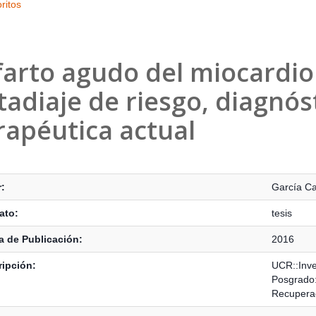
ritos
farto agudo del miocardio
tadiaje de riesgo, diagnós
rapéutica actual
s Bibliográficos
:
García Ca
ato:
tesis
 de Publicación:
2016
ipción:
UCR::Inve
Posgrado:
Recupera