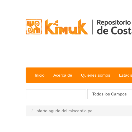
Saltar al contenido
Inicio
Acerca de
Quiénes somos
Estadí
Infarto agudo del miocardio pe...