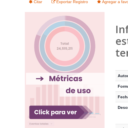
Citar
Exportar Registro
Agregar a favo
In
es
te
Detalle
Autor
Form
Fecha
Descr