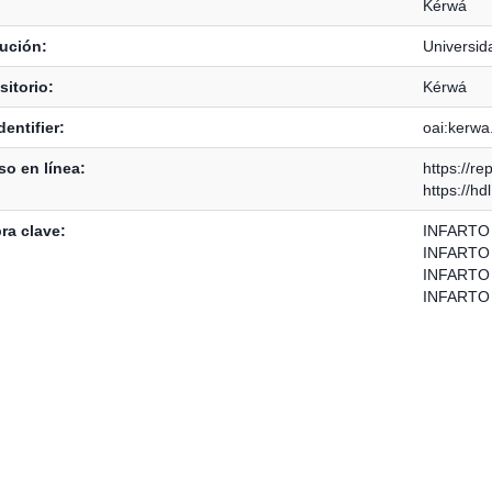
Kérwá
tución:
Universid
itorio:
Kérwá
dentifier:
oai:kerwa
o en línea:
https://re
https://h
ra clave:
INFARTO
INFARTO
INFARTO
INFARTO