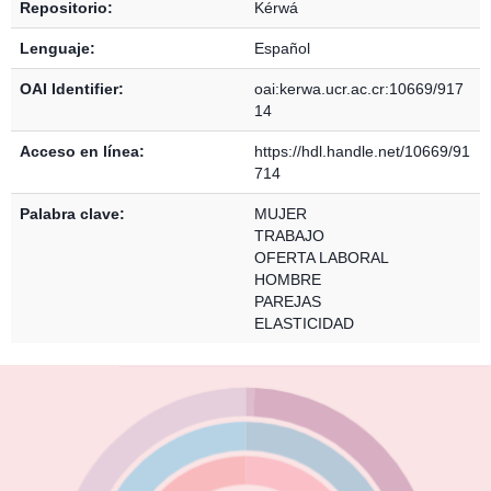
Repositorio:
Kérwá
Lenguaje:
Español
OAI Identifier:
oai:kerwa.ucr.ac.cr:10669/917
14
Acceso en línea:
https://hdl.handle.net/10669/91
714
Palabra clave:
MUJER
TRABAJO
OFERTA LABORAL
HOMBRE
PAREJAS
ELASTICIDAD