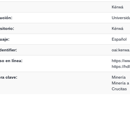
Kérwá
tución:
Universid
itorio:
Kérwá
uaje:
Español
dentifier:
oai:kerwa
o en línea:
https://w
https://h
ra clave:
Minería
Minería a 
Crucitas