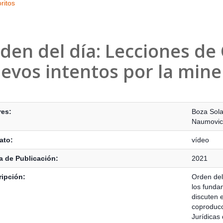
ritos
den del día: Lecciones de 
evos intentos por la miner
s Bibliográficos
res:
Boza Sola
Naumovic,
ato:
vídeo
 de Publicación:
2021
ipción:
Orden del
los funda
discuten 
coproducci
Jurídicas