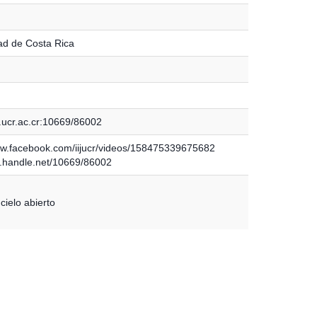
ad de Costa Rica
.ucr.ac.cr:10669/86002
ww.facebook.com/iijucr/videos/158475339675682
dl.handle.net/10669/86002
cielo abierto