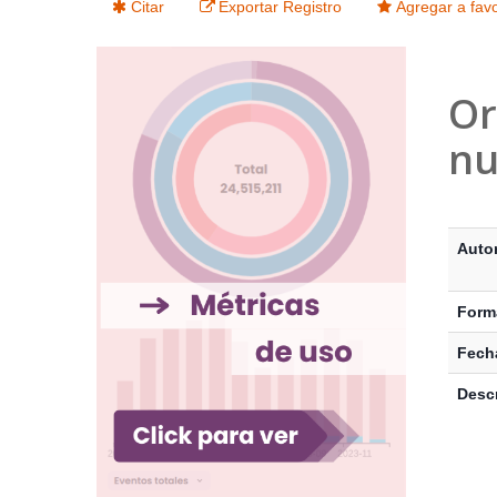
Citar
Exportar Registro
Agregar a favo
Or
nu
Detalle
Auto
Form
Fecha
Descr