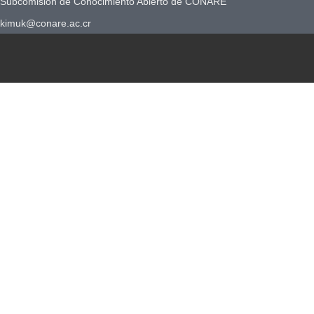
Subcomisión de Conocimiento Abierto de CONARE
kimuk@conare.ac.cr