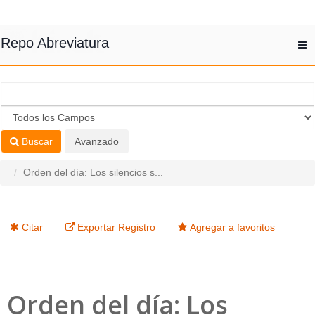
Saltar al contenido
Repo Abreviatura
T
nav
Buscar
Avanzado
Orden del día: Los silencios s...
Citar
Exportar Registro
Agregar a favoritos
Orden del día: Los