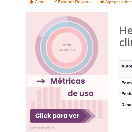
Citar
Exportar Registro
Agregar a favo
He
cl
Detalle
Auto
Form
Fecha
Descr