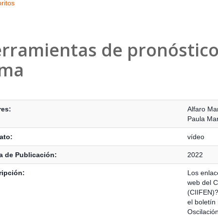
ritos
rramientas de pronóstico 
ima
s Bibliográficos
res:
Alfaro Mar
Paula Mar
ato:
vídeo
 de Publicación:
2022
ipción:
Los enlac
web del C
(CIIFEN)?
el boletín
Oscilació