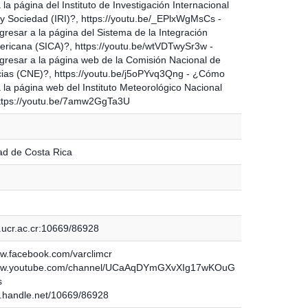
 la página del Instituto de Investigación Internacional
 y Sociedad (IRI)?, https://youtu.be/_EPlxWgMsCs -
resar a la página del Sistema de la Integración
ricana (SICA)?, https://youtu.be/wtVDTwySr3w -
resar a la página web de la Comisión Nacional de
as (CNE)?, https://youtu.be/j5oPYvq3Qng - ¿Cómo
 la página web del Instituto Meteorológico Nacional
ttps://youtu.be/7amw2GgTa3U
ad de Costa Rica
.ucr.ac.cr:10669/86928
ww.facebook.com/varclimcr
www.youtube.com/channel/UCaAqDYmGXvXIg17wKOuG
s
dl.handle.net/10669/86928