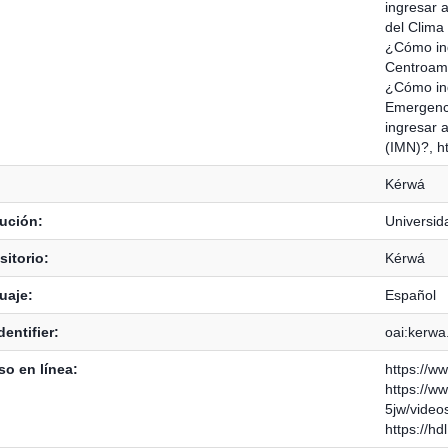
ingresar a
del Clima
¿Cómo ing
Centroame
¿Cómo ing
Emergenci
ingresar a
(IMN)?, h
Kérwá
tución:
Universid
itorio:
Kérwá
uaje:
Español
dentifier:
oai:kerwa
o en línea:
https://w
https://
5jw/video
https://h