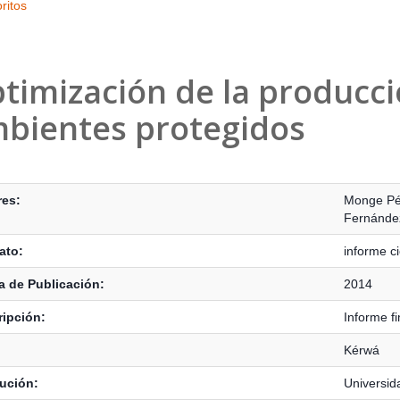
ritos
timización de la producci
bientes protegidos
s Bibliográficos
res:
Monge Pér
Fernández
ato:
informe ci
 de Publicación:
2014
ipción:
Informe fi
Kérwá
tución:
Universid