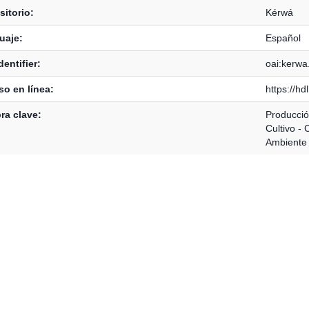
itorio:
Kérwá
uaje:
Español
dentifier:
oai:kerwa
o en línea:
https://h
ra clave:
Producció
Cultivo - 
Ambiente 