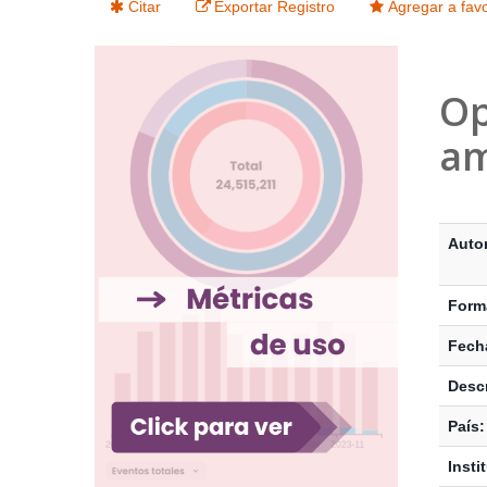
Citar
Exportar Registro
Agregar a favo
Op
am
Detalle
Auto
Form
Fecha
Descr
País:
Insti