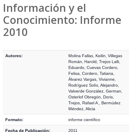
Información y el
Conocimiento: Informe
2010
Detalles Bibliográficos
Autores:
Molina Fallas, Keilin
,
Villegas
Román, Harold
,
Trejos Lalli,
Eduardo
,
Cuevas Cordero,
Felisa
,
Cordero, Tatiana
,
Álvarez Vargas, Vivianne
,
Rodríguez Solís, Alejandro
,
Valverde González, German
,
Osterlof Obregón, Doris
,
Trejos, Rafael A.
,
Bermúdez
Méndez, Alicia
Formato:
informe científico
Fecha de Publicación:
2011