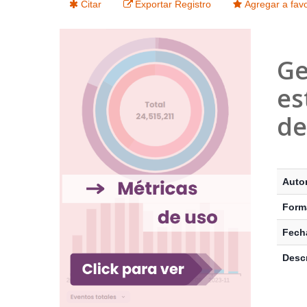
Citar
Exportar Registro
Agregar a favo
Ge
es
de
Detalle
Autor
Form
Fecha
Descr