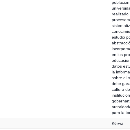
población 
universid
realizado
procesami
sistemati
conocimie
estudio p
abstracci
incorpora
en los pro
educación 
datos estu
la inform
sobre el 
debe gara
cultura de
institució
gobernanz
autoridad
para la t
Kérwá