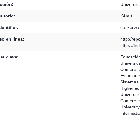
tución:
Universid
itorio:
Kérwá
dentifier:
oai:kerwa
o en línea:
http://rep
https://h
ra clave:
Educación
Universid
Conferenc
Estudiante
Sistemas 
Higher ed
Universiti
Conferen
University
Informati