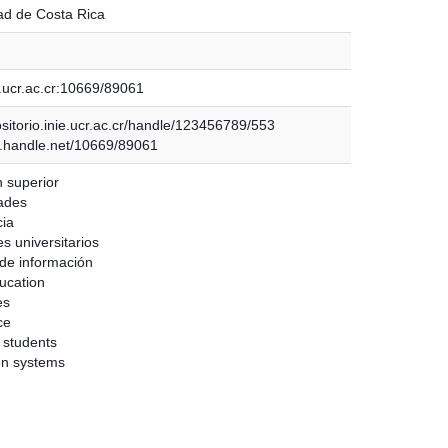
ad de Costa Rica
.ucr.ac.cr:10669/89061
ositorio.inie.ucr.ac.cr/handle/123456789/553
dl.handle.net/10669/89061
 superior
ades
ia
s universitarios
de información
ucation
es
ce
 students
on systems