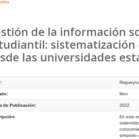
ritos
stión de la información s
tudiantil: sistematización
sde las universidades esta
s Bibliográficos
:
Regueyra 
ato:
libro
 de Publicación:
2022
ipción:
En este es
sistemáti
conocimie
simposio 