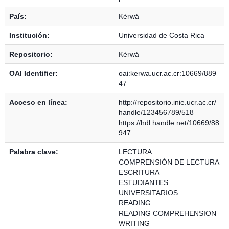
País:
Kérwá
Institución:
Universidad de Costa Rica
Repositorio:
Kérwá
OAI Identifier:
oai:kerwa.ucr.ac.cr:10669/889
47
Acceso en línea:
http://repositorio.inie.ucr.ac.cr/
handle/123456789/518
https://hdl.handle.net/10669/88
947
Palabra clave:
LECTURA
COMPRENSIÓN DE LECTURA
ESCRITURA
ESTUDIANTES
UNIVERSITARIOS
READING
READING COMPREHENSION
WRITING