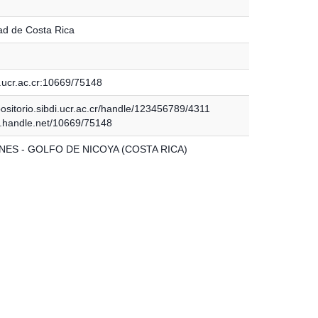
ad de Costa Rica
.ucr.ac.cr:10669/75148
positorio.sibdi.ucr.ac.cr/handle/123456789/4311
dl.handle.net/10669/75148
ES - GOLFO DE NICOYA (COSTA RICA)