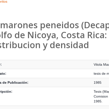
ritos
marones peneidos (Decapo
lfo de Nicoya, Costa Rica: 
stribucion y densidad
s Bibliográficos
:
Vitola Ma
ato:
tesis de 
 de Publicación:
1985
ipción:
Tesis (Ma
Comision 
1985.