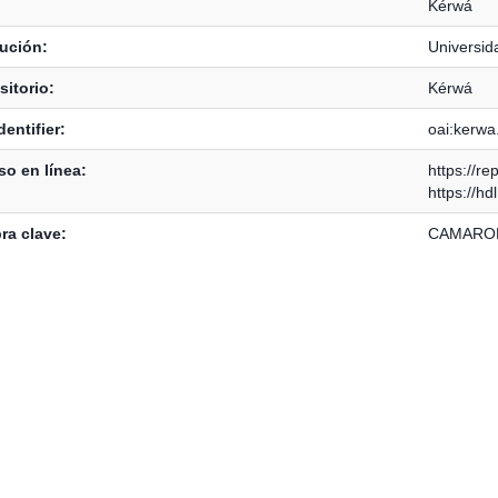
Kérwá
tución:
Universid
itorio:
Kérwá
dentifier:
oai:kerwa
o en línea:
https://re
https://h
ra clave:
CAMARON