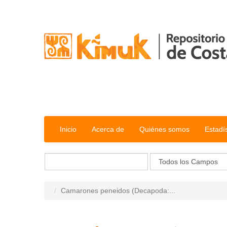
Saltar al contenido
Inicio
Acerca de
Quiénes somos
Estadí
Camarones peneidos (Decapoda:...