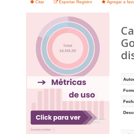
Citar
Exportar Registro
Agregar a favo
Ca
Go
di
Detalle
Autor
Form
Fecha
Descr