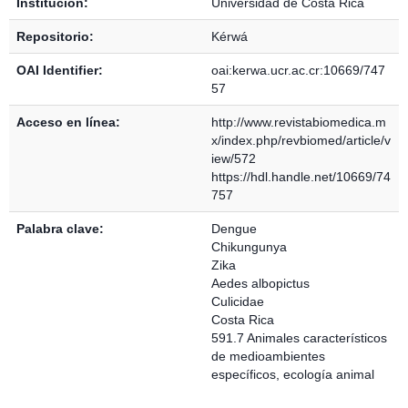
Institución:
Universidad de Costa Rica
Repositorio:
Kérwá
OAI Identifier:
oai:kerwa.ucr.ac.cr:10669/747
57
Acceso en línea:
http://www.revistabiomedica.m
x/index.php/revbiomed/article/v
iew/572
https://hdl.handle.net/10669/74
757
Palabra clave:
Dengue
Chikungunya
Zika
Aedes albopictus
Culicidae
Costa Rica
591.7 Animales característicos
de medioambientes
específicos, ecología animal