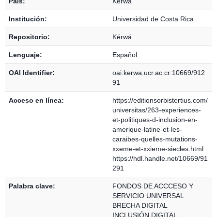
País:
Kérwá
Institución:
Universidad de Costa Rica
Repositorio:
Kérwá
Lenguaje:
Español
OAI Identifier:
oai:kerwa.ucr.ac.cr:10669/912
91
Acceso en línea:
https://editionsorbistertius.com/
universitas/263-experiences-
et-politiques-d-inclusion-en-
amerique-latine-et-les-
caraibes-quelles-mutations-
xxeme-et-xxieme-siecles.html
https://hdl.handle.net/10669/91
291
Palabra clave:
FONDOS DE ACCCESO Y
SERVICIO UNIVERSAL
BRECHA DIGITAL
INCLUSIÓN DIGITAL