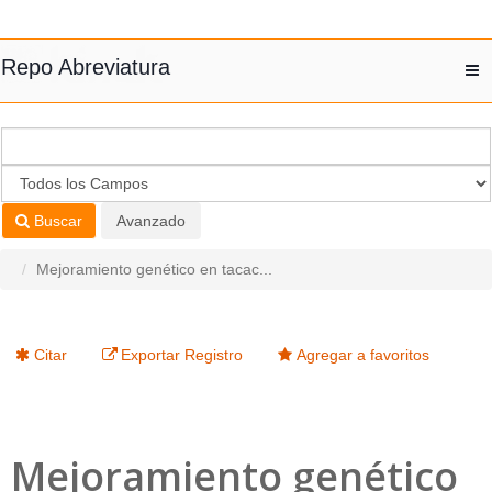
Saltar al contenido
Repo Abreviatura
T
nav
Buscar
Avanzado
Mejoramiento genético en tacac...
Citar
Exportar Registro
Agregar a favoritos
Mejoramiento genético