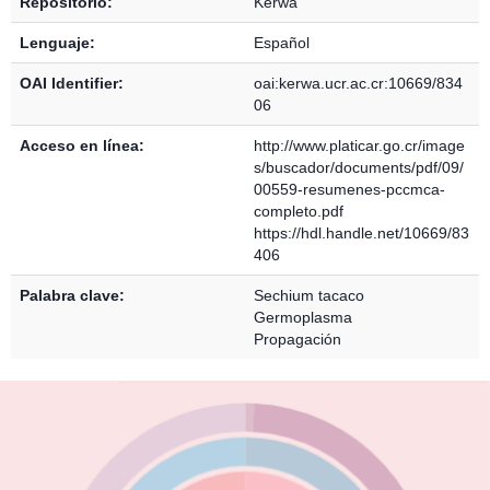
Repositorio:
Kérwá
Lenguaje:
Español
OAI Identifier:
oai:kerwa.ucr.ac.cr:10669/834
06
Acceso en línea:
http://www.platicar.go.cr/image
s/buscador/documents/pdf/09/
00559-resumenes-pccmca-
completo.pdf
https://hdl.handle.net/10669/83
406
Palabra clave:
Sechium tacaco
Germoplasma
Propagación