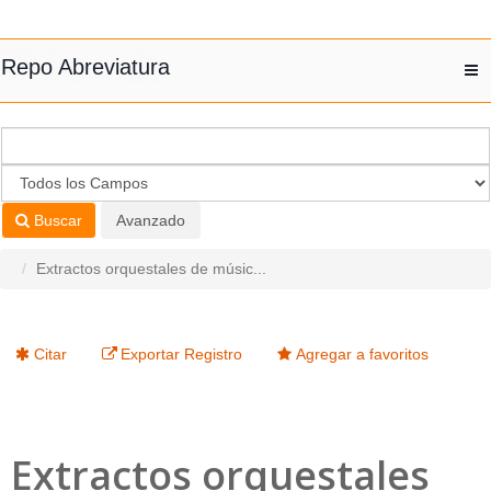
Saltar al contenido
Repo Abreviatura
T
nav
Buscar
Avanzado
Extractos orquestales de músic...
Citar
Exportar Registro
Agregar a favoritos
Extractos orquestales