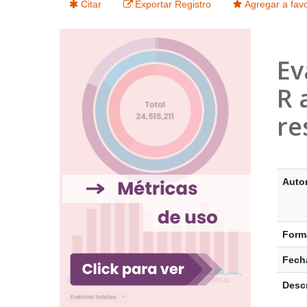
Citar
Exportar Registro
Agregar a favo
Ev
R 
re
Detalle
Auto
Form
Fecha
Descr