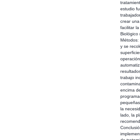
tratamien
estudio fu
trabajado
crear una
facilitar 
Biológico 
Métodos: 
y se reco
superficie
operación
automatiza
resultado
trabajo in
contamina
encima de
programad
pequeñas t
la necesi
lado, la p
recomendá
Conclusió
implement
de tratam