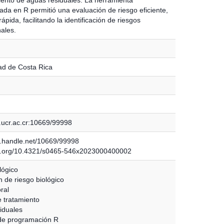
ada en R permitió una evaluación de riesgo eficiente,
rápida, facilitando la identificación de riesgos
ales.
ad de Costa Rica
.ucr.ac.cr:10669/99998
dl.handle.net/10669/99998
oi.org/10.4321/s0465-546x2023000400002
lógico
n de riesgo biológico
ral
e tratamiento
iduales
de programación R