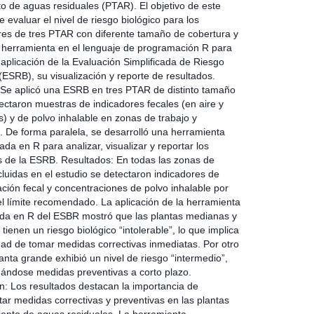
to de aguas residuales (PTAR). El objetivo de este
e evaluar el nivel de riesgo biológico para los
res de tres PTAR con diferente tamaño de cobertura y
 herramienta en el lenguaje de programación R para
la aplicación de la Evaluación Simplificada de Riesgo
(ESRB), su visualización y reporte de resultados.
Se aplicó una ESRB en tres PTAR de distinto tamaño
lectaron muestras de indicadores fecales (en aire y
s) y de polvo inhalable en zonas de trabajo y
. De forma paralela, se desarrolló una herramienta
da en R para analizar, visualizar y reportar los
s de la ESRB. Resultados: En todas las zonas de
cluidas en el estudio se detectaron indicadores de
ción fecal y concentraciones de polvo inhalable por
l límite recomendado. La aplicación de la herramienta
a en R del ESBR mostró que las plantas medianas y
ienen un riesgo biológico “intolerable”, lo que implica
dad de tomar medidas correctivas inmediatas. Por otro
lanta grande exhibió un nivel de riesgo “intermedio”,
ndose medidas preventivas a corto plazo.
n: Los resultados destacan la importancia de
ar medidas correctivas y preventivas en las plantas
iento de aguas residuales. La herramienta