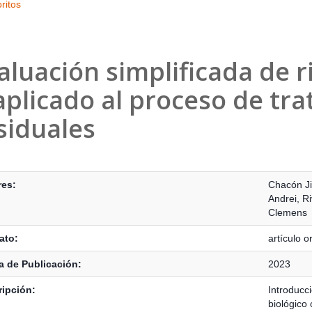
ritos
aluación simplificada de r
aplicado al proceso de tr
siduales
s Bibliográficos
res:
Chacón J
Andrei
,
Ri
Clemens
ato:
artículo or
 de Publicación:
2023
ipción:
Introducci
biológico