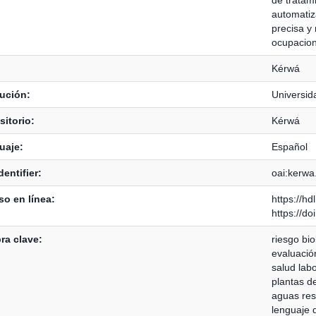
automatiz
precisa y 
ocupacion
Kérwá
tución:
Universid
itorio:
Kérwá
uaje:
Español
dentifier:
oai:kerwa
o en línea:
https://h
https://d
ra clave:
riesgo bio
evaluació
salud labo
plantas d
aguas res
lenguaje 