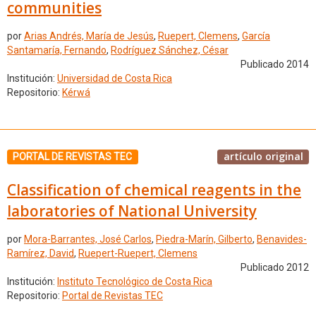
communities
por
Arias Andrés, María de Jesús
,
Ruepert, Clemens
,
García
Santamaría, Fernando
,
Rodríguez Sánchez, César
Publicado 2014
Institución:
Universidad de Costa Rica
Repositorio:
Kérwá
artículo original
PORTAL DE REVISTAS TEC
Classification of chemical reagents in the
laboratories of National University
por
Mora-Barrantes, José Carlos
,
Piedra-Marín, Gilberto
,
Benavides-
Ramírez, David
,
Ruepert-Ruepert, Clemens
Publicado 2012
Institución:
Instituto Tecnológico de Costa Rica
Repositorio:
Portal de Revistas TEC