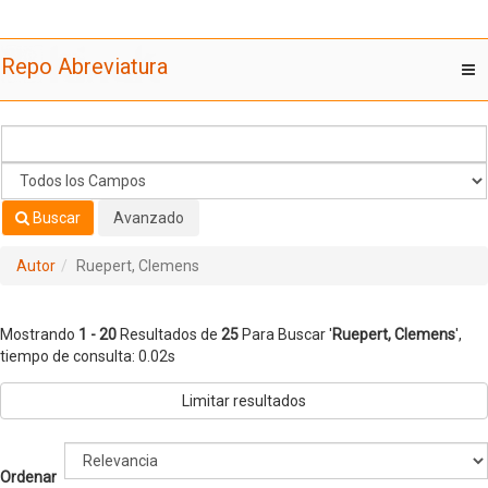
Mostrando
Saltar al contenido
1 - 20
Resultados de
25
Para Buscar '
Ruepert, Clemens
'
Repo Abreviatura
T
nav
Buscar
Avanzado
Autor
Ruepert, Clemens
Mostrando
1 - 20
Resultados de
25
Para Buscar '
Ruepert, Clemens
'
,
tiempo de consulta: 0.02s
Limitar resultados
Ordenar