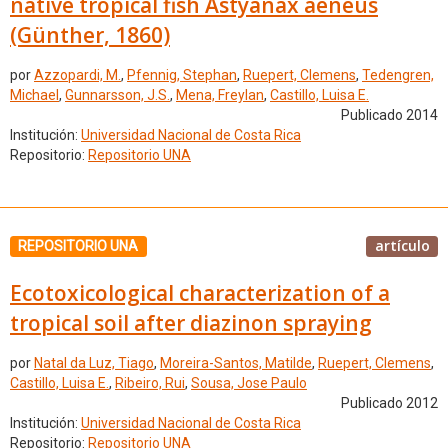
native tropical fish Astyanax aeneus
(Günther, 1860)
por
Azzopardi, M.
,
Pfennig, Stephan
,
Ruepert, Clemens
,
Tedengren,
Michael
,
Gunnarsson, J.S.
,
Mena, Freylan
,
Castillo, Luisa E.
Publicado 2014
Institución:
Universidad Nacional de Costa Rica
Repositorio:
Repositorio UNA
artículo
REPOSITORIO UNA
Ecotoxicological characterization of a
tropical soil after diazinon spraying
por
Natal da Luz, Tiago
,
Moreira-Santos, Matilde
,
Ruepert, Clemens
,
Castillo, Luisa E.
,
Ribeiro, Rui
,
Sousa, Jose Paulo
Publicado 2012
Institución:
Universidad Nacional de Costa Rica
Repositorio:
Repositorio UNA