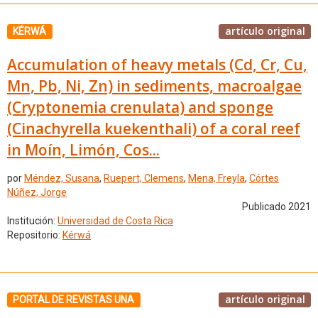
artículo original
KÉRWÁ
Accumulation of heavy metals (Cd, Cr, Cu,
Mn, Pb, Ni, Zn) in sediments, macroalgae
(Cryptonemia crenulata) and sponge
(Cinachyrella kuekenthali) of a coral reef
in Moín, Limón, Cos...
por
Méndez, Susana
,
Ruepert, Clemens
,
Mena, Freyla
,
Córtes
Núñez, Jorge
Publicado 2021
Institución:
Universidad de Costa Rica
Repositorio:
Kérwá
artículo original
PORTAL DE REVISTAS UNA