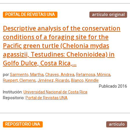
artículo original
PORTAL DE REVISTAS UNA
Descriptive analysis of the conservation
conditions of a foraging site for the
Pacific green turtle (Chelonia mydas
agassizii, Testudines: Chelonioidea) in
Golfo Dulce, Costa Rica,...
por
Sarmento, Martha
,
Chaves, Andrea
,
Retamosa, Mónica
,
Ruepert, Clemens
,
Jiménez, Ricardo
,
Blanco, Kinndle
Publicado 2016
Institución:
Universidad Nacional de Costa Rica
Repositorio:
Portal de Revistas UNA
artículo
REPOSITORIO UNA