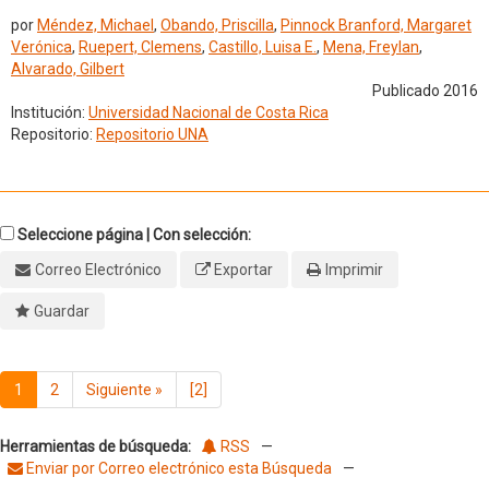
por
Méndez, Michael
,
Obando, Priscilla
,
Pinnock Branford, Margaret
Verónica
,
Ruepert, Clemens
,
Castillo, Luisa E.
,
Mena, Freylan
,
Alvarado, Gilbert
Publicado 2016
Institución:
Universidad Nacional de Costa Rica
Repositorio:
Repositorio UNA
Seleccione página | Con selección:
Correo Electrónico
Exportar
Imprimir
Guardar
1
2
Siguiente
»
[2]
Herramientas de búsqueda:
RSS
—
Enviar por Correo electrónico esta Búsqueda
—