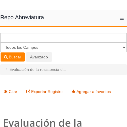
Saltar al contenido
Repo Abreviatura
T
nav
Buscar
Avanzado
Evaluación de la resistencia d...
Citar
Exportar Registro
Agregar a favoritos
Evaluación de la