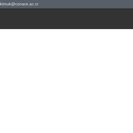
kimuk@conare.ac.cr