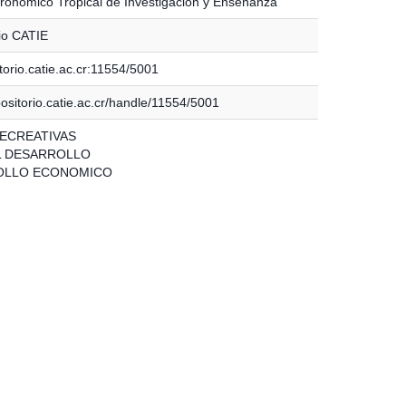
ronómico Tropical de Investigación y Enseñanza
io CATIE
torio.catie.ac.cr:11554/5001
positorio.catie.ac.cr/handle/11554/5001
ECREATIVAS
L DESARROLLO
OLLO ECONOMICO