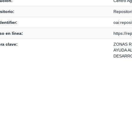
tución:
Centro Ag
itorio:
Repositor
dentifier:
oai:reposi
o en línea:
https://re
ra clave:
ZONAS R
AYUDA A
DESARR