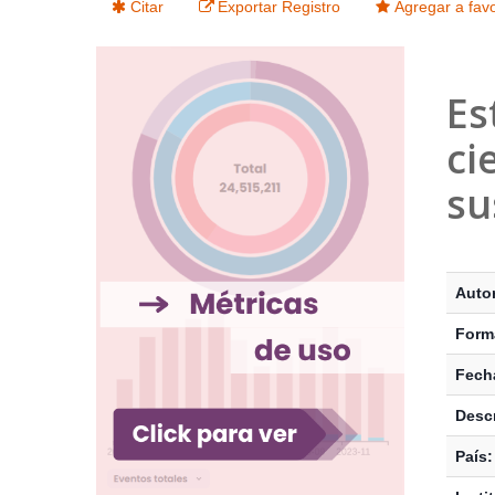
Citar
Exportar Registro
Agregar a favo
Es
ci
su
Detalle
Autor
Form
Fecha
Descr
País: