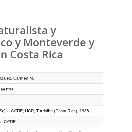
aturalista y
enco y Monteverde y
n Costa Rica
nzález, Carmen M.
maestría
 Sc) -- CATIE; UCR, Turrialba (Costa Rica), 1988
io CATIE