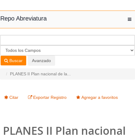
Saltar al contenido
Repo Abreviatura
T
nav
Buscar
Avanzado
PLANES II Plan nacional de la...
Citar
Exportar Registro
Agregar a favoritos
PLANES II Plan nacional