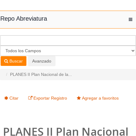
Saltar al contenido
Repo Abreviatura
T
nav
Buscar
Avanzado
PLANES II Plan Nacional de la...
Citar
Exportar Registro
Agregar a favoritos
PLANES II Plan Nacional