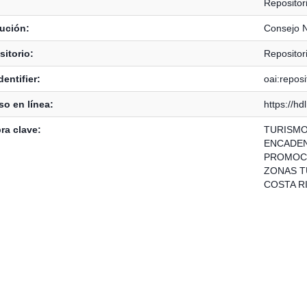
Reposito
tución:
Consejo N
itorio:
Reposito
dentifier:
oai:repos
o en línea:
https://h
ra clave:
TURISM
ENCADE
PROMOCI
ZONAS T
COSTA R