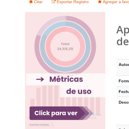
Citar
Exportar Registro
Agregar a favo
Ap
de
Detalle
Auto
Form
Fecha
Descr