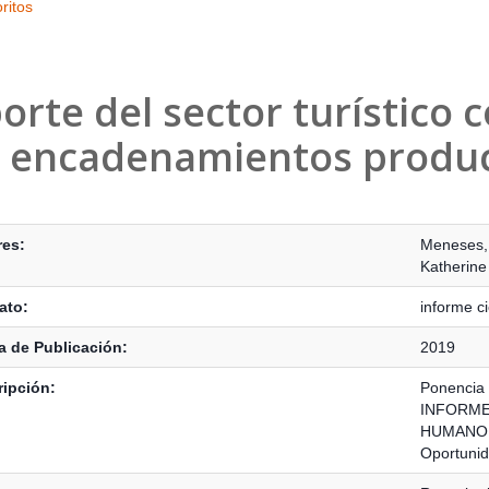
ritos
orte del sector turístico 
 encadenamientos produc
s Bibliográficos
res:
Meneses,
Katherine
ato:
informe ci
 de Publicación:
2019
ipción:
Ponencia 
INFORME
HUMANO S
Oportunid