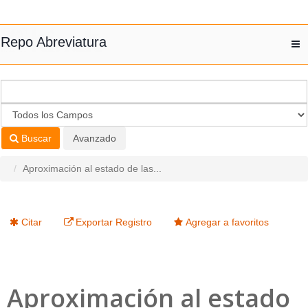
Saltar al contenido
Repo Abreviatura
T
nav
Buscar
Avanzado
Aproximación al estado de las...
Citar
Exportar Registro
Agregar a favoritos
Aproximación al estado