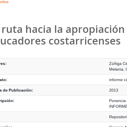
ritos
 ruta hacia la apropiación 
ucadores costarricenses
s Bibliográficos
res:
Zúñiga C
Melania
,
ato:
informe ci
 de Publicación:
2013
ipción:
Ponencia 
INFORME 
Reposito