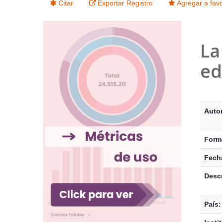
Citar
Exportar Registro
Agregar a favo
La
ed
Detalle
Auto
Form
Fecha
Descr
País: