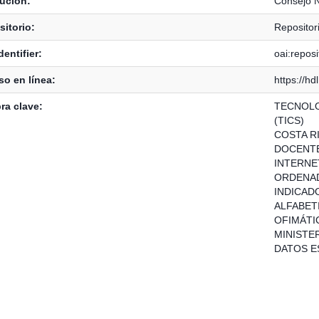
tución:
Consejo N
itorio:
Reposito
dentifier:
oai:repos
o en línea:
https://h
ra clave:
TECNOLO
(TICS)
COSTA R
DOCENT
INTERNE
ORDENA
INDICAD
ALFABET
OFIMÁTI
MINISTE
DATOS E