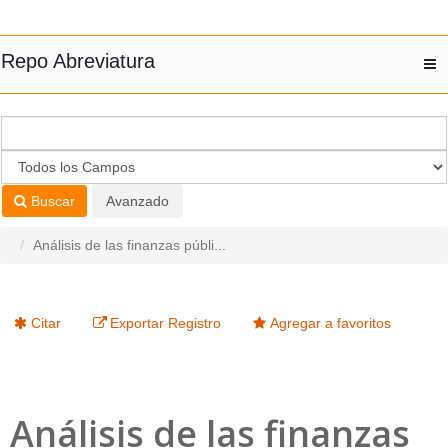
Saltar al contenido
Repo Abreviatura
T
nav
Buscar
Avanzado
Análisis de las finanzas públi...
Citar
Exportar Registro
Agregar a favoritos
Análisis de las finanzas