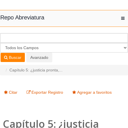
Saltar al contenido
Repo Abreviatura
T
nav
Buscar
Avanzado
Capítulo 5: ¿justicia pronta,...
Citar
Exportar Registro
Agregar a favoritos
Capítulo 5: ¿justicia