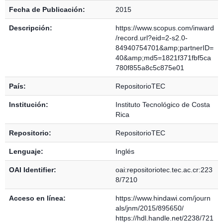
Fecha de Publicación:
2015
Descripción:
https://www.scopus.com/inward
/record.url?eid=2-s2.0-
84940754701&amp;partnerID=
40&amp;md5=1821f371fbf5ca
780f855a8c5c875e01
País:
RepositorioTEC
Institución:
Instituto Tecnológico de Costa
Rica
Repositorio:
RepositorioTEC
Lenguaje:
Inglés
OAI Identifier:
oai:repositoriotec.tec.ac.cr:223
8/7210
Acceso en línea:
https://www.hindawi.com/journ
als/jnm/2015/895650/
https://hdl.handle.net/2238/721