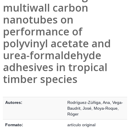
multiwall carbon
nanotubes on
performance of
polyvinyl acetate and
urea-formaldehyde
adhesives in tropical
timber species
Detalles Bibliográficos
Autores:
Rodríguez-Zúñiga, Ana
,
Vega-
Baudrit, José
,
Moya-Roque,
Róger
Formato:
artículo original