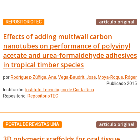
artículo original
REPOSITORIOTEC
Effects of adding multiwall carbon
nanotubes on performance of polyvinyl
acetate and urea-formaldehyde adhesives
in tropical timber species
por
Rodríguez-Zúñiga, Ana
,
Vega-Baudrit, José
,
Moya-Roque, Róger
Publicado 2015
Institución:
Instituto Tecnológico de Costa Rica
Repositorio:
RepositorioTEC
artículo original
PORTAL DE REVISTAS UNA
3D polymeric scaffolds for oral tissue