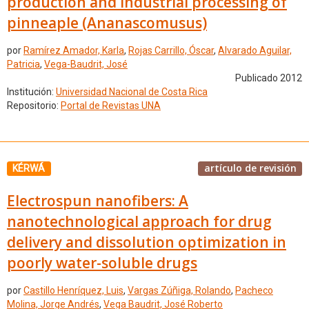
production and industrial processing of
pinneaple (Ananascomusus)
por
Ramírez Amador, Karla
,
Rojas Carrillo, Óscar
,
Alvarado Aguilar,
Patricia
,
Vega-Baudrit, José
Publicado 2012
Institución:
Universidad Nacional de Costa Rica
Repositorio:
Portal de Revistas UNA
artículo de revisión
KÉRWÁ
Electrospun nanofibers: A
nanotechnological approach for drug
delivery and dissolution optimization in
poorly water-soluble drugs
por
Castillo Henríquez, Luis
,
Vargas Zúñiga, Rolando
,
Pacheco
Molina, Jorge Andrés
,
Vega Baudrit, José Roberto