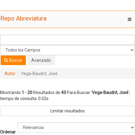
Mostrando
Saltar al contenido
1 - 20
Resultados de
43
Para Buscar '
Vega-Baudrit, José
'
Repo Abreviatura
T
nav
Buscar
Avanzado
Autor
Vega-Baudrit, José
Mostrando
1 - 20
Resultados de
43
Para Buscar '
Vega-Baudrit, José
'
,
tiempo de consulta: 0.02s
Limitar resultados
Ordenar