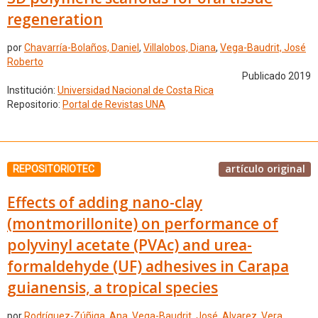
regeneration
por
Chavarría-Bolaños, Daniel
,
Villalobos, Diana
,
Vega-Baudrit, José
Roberto
Publicado 2019
Institución:
Universidad Nacional de Costa Rica
Repositorio:
Portal de Revistas UNA
artículo original
REPOSITORIOTEC
Effects of adding nano-clay
(montmorillonite) on performance of
polyvinyl acetate (PVAc) and urea-
formaldehyde (UF) adhesives in Carapa
guianensis, a tropical species
por
Rodríguez-Zúñiga, Ana
,
Vega-Baudrit, José
,
Alvarez, Vera
,